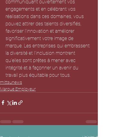
communiquant ouvertement vos 
engagements et en célébrant vos 
réalisations dans ces domaines, vous 
pouvez attirer des talents diversifiés, 
favoriser l'innovation et améliorer 
significativement votre image de 
marque. Les entreprises qui embrassent 
la diversité et l'inclusion montrent 
qu'elles sont prêtes à mener avec 
intégrité et à façonner un avenir du 
travail plus équitable pour tous.
mittsunews
Marque Employeur