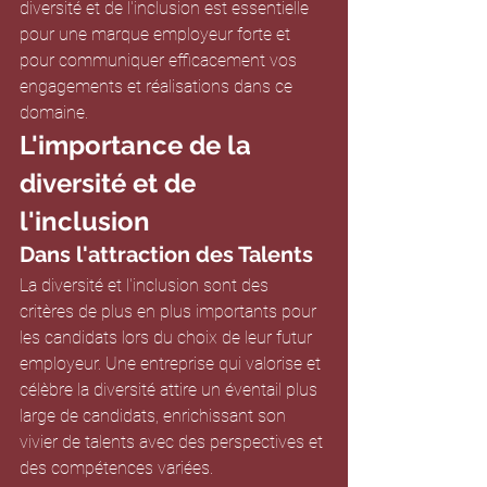
diversité et de l'inclusion est essentielle 
pour une marque employeur forte et 
pour communiquer efficacement vos 
engagements et réalisations dans ce 
domaine.
L'importance de la 
diversité et de 
l'inclusion
Dans l'attraction des Talents
La diversité et l'inclusion sont des 
critères de plus en plus importants pour 
les candidats lors du choix de leur futur 
employeur. Une entreprise qui valorise et 
célèbre la diversité attire un éventail plus 
large de candidats, enrichissant son 
vivier de talents avec des perspectives et 
des compétences variées.