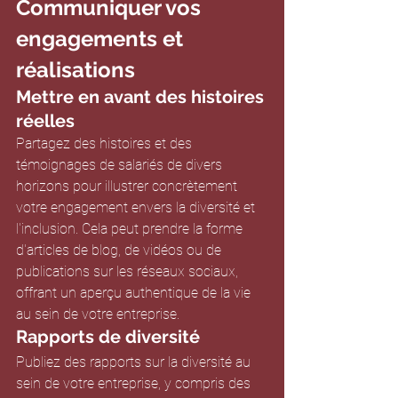
Communiquer vos 
engagements et 
réalisations
Mettre en avant des histoires 
réelles
Partagez des histoires et des 
témoignages de salariés de divers 
horizons pour illustrer concrètement 
votre engagement envers la diversité et 
l'inclusion. Cela peut prendre la forme 
d'articles de blog, de vidéos ou de 
publications sur les réseaux sociaux, 
offrant un aperçu authentique de la vie 
au sein de votre entreprise.
Rapports de diversité
Publiez des rapports sur la diversité au 
sein de votre entreprise, y compris des 