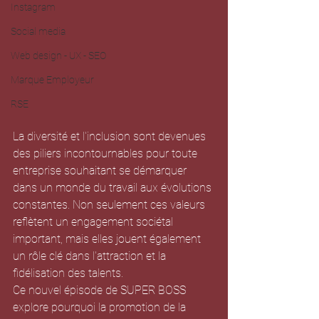
Instagram
Social media
Web design - UX - SEO
Marque Employeur
RSE
La diversité et l'inclusion sont devenues 
des piliers incontournables pour toute 
entreprise souhaitant se démarquer 
dans un monde du travail aux évolutions 
constantes. Non seulement ces valeurs 
reflètent un engagement sociétal 
important, mais elles jouent également 
un rôle clé dans l'attraction et la 
fidélisation des talents. 
Ce nouvel épisode de SUPER BOSS 
explore pourquoi la promotion de la 