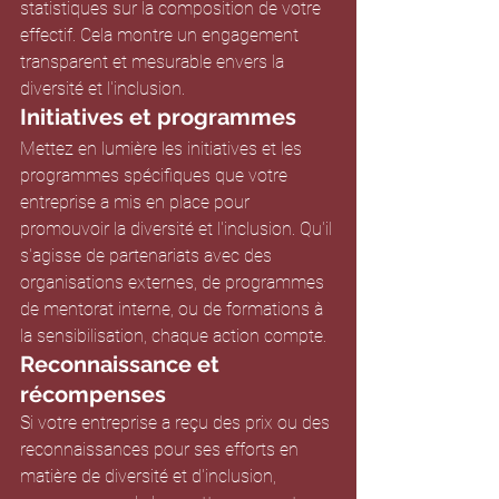
statistiques sur la composition de votre 
effectif. Cela montre un engagement 
transparent et mesurable envers la 
diversité et l'inclusion.
Initiatives et programmes
Mettez en lumière les initiatives et les 
programmes spécifiques que votre 
entreprise a mis en place pour 
promouvoir la diversité et l'inclusion. Qu'il 
s'agisse de partenariats avec des 
organisations externes, de programmes 
de mentorat interne, ou de formations à 
la sensibilisation, chaque action compte.
Reconnaissance et 
récompenses
Si votre entreprise a reçu des prix ou des 
reconnaissances pour ses efforts en 
matière de diversité et d'inclusion, 