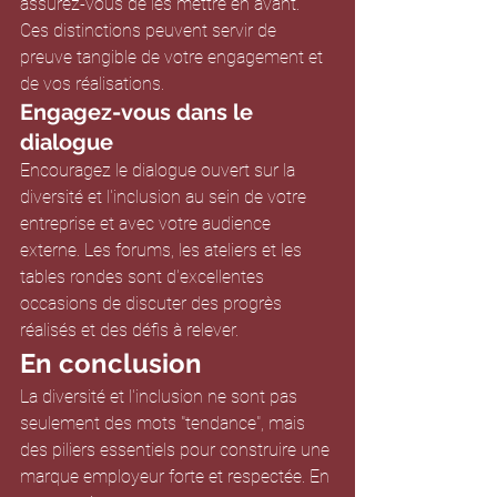
assurez-vous de les mettre en avant. 
Ces distinctions peuvent servir de 
preuve tangible de votre engagement et 
de vos réalisations.
Engagez-vous dans le 
dialogue
Encouragez le dialogue ouvert sur la 
diversité et l'inclusion au sein de votre 
entreprise et avec votre audience 
externe. Les forums, les ateliers et les 
tables rondes sont d'excellentes 
occasions de discuter des progrès 
réalisés et des défis à relever.
En conclusion
La diversité et l'inclusion ne sont pas 
seulement des mots "tendance", mais 
des piliers essentiels pour construire une 
marque employeur forte et respectée. En 