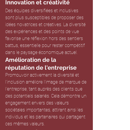
Innovation et créativité
Des équipes diversifiées et inclusives 
sont plus susceptibles de proposer des 
idées novatrices et créatives. La diversité 
des expériences et des points de vue 
favorise une réflexion hors des sentiers 
battus, essentielle pour rester compétitif 
dans le paysage économique actuel.
Amélioration de la 
réputation de l'entreprise
Promouvoir activement la diversité et 
l'inclusion améliore l'image de marque de 
l'entreprise, tant auprès des clients que 
des potentiels salariés. Cela démontre un 
engagement envers des valeurs 
sociétales importantes, attirant ainsi les 
individus et les partenaires qui partagent 
ces mêmes valeurs.