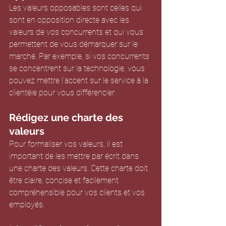
Les valeurs opposables sont celles qui 
sont en opposition directe avec les 
valeurs de vos concurrents et qui vous 
permettent de vous démarquer sur le 
marché. Par exemple, si vos concurrents 
se concentrent sur la technologie, vous 
pouvez mettre l'accent sur le service à la 
clientèle pour vous différencier.
Rédigez une charte des 
valeurs
Pour formaliser vos valeurs, il est 
important de les mettre par écrit dans 
une charte des valeurs. Cette charte doit 
être claire, concise et facilement 
compréhensible pour vos clients et vos 
employés.