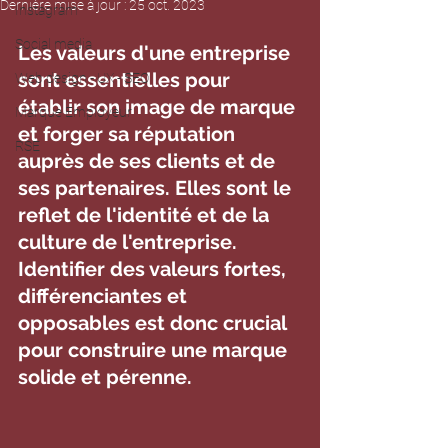
Dernière mise à jour :
25 oct. 2023
Instagram
Social media
Les valeurs d'une entreprise 
sont essentielles pour 
Web design - UX - SEO
établir son image de marque 
Marque Employeur
et forger sa réputation 
RSE
auprès de ses clients et de 
ses partenaires. Elles sont le 
reflet de l'identité et de la 
culture de l'entreprise. 
Identifier des valeurs fortes, 
différenciantes et 
opposables est donc crucial 
pour construire une marque 
solide et pérenne.