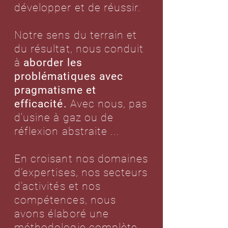
développer et de réussir.
Notre sens du terrain et
du résultat, nous conduit
à
aborder les
problématiques avec
pragmatisme et
efficacité.
Avec nous, pas
d'usine à gaz ou de
réflexion abstraite ...
En croisant nos domaines
d’expertises, nos secteurs
d’activités et nos
compétences, nous
avons élaboré une
méthodologie complète