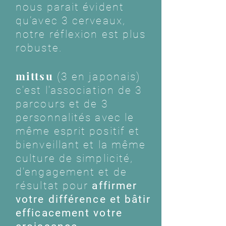
nous parait évident
qu’avec 3 cerveaux,
notre réflexion est plus
robuste.
mittsu
(3 en japonais)
c'est l'association de 3
parcours et de 3
personnalités avec le
même esprit positif et
bienveillant et la même
culture de simplicité,
d'engagement et de
résultat pour
affirmer
votre différence et bâtir
efficacement votre