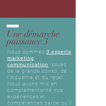
Une démarche
puissance 3
Nous sommes
3 experts
marketing
communication
issues
de la grande conso, de
l’industrie et du retail.
Nous avons mis en
complémentarité nos
expériences et
compétences parce qu’il