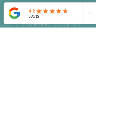
Formation Social Média
Pour un acteur historique dans le
secteur de la chimie,
- construction d'un
plan de formation
de 4 ateliers
pour donner
les clefs de
la communication social media
aux
personnels marketing.
A l'issue de ces ateliers, le service
marketing de l'entreprise a construit,
proposé et déployé une
stratégie de
prise de parole
sur les réseaux
sociaux en autonomie.
Formation initiale
Interventions en Universités & écoles
d’ingénieurs, sur des notions
“d’lnnovation & performance des