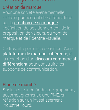
Création de marque
Pour une société événementielle :
- accompagnement de sa fondatrice
sur la
création de sa marque
- définition du positionnement, de la
proposition de valeurs, du nom de
marque et de l'identité visuelle.
Ce travail a permis la définition d'une
plateforme de marque cohérente
, et
la rédaction d'un
discours commercial
différenciant
pour construire les
supports de communication.
Etude de marché
Sur le secteur de l’industrie graphique,
accompagnement d’une PME, en
réflexion sur un investissement
industriel lourd.