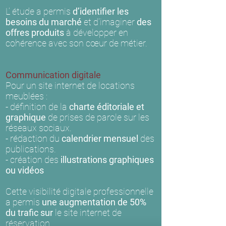
L’ étude a permis
d’identifier les
besoins du marché
et d’imaginer
des
offres produits
à développer en
cohérence avec son cœur de métier.
Communication digitale
Pour un site internet de locations
meublées :
- définition de la
charte éditoriale et
graphique
de prises de parole sur les
réseaux sociaux.
- rédaction du
calendrier mensuel
des
publications.
- création des
illustrations graphiques
ou vidéos
Cette visibilité digitale professionnelle
a permis
une augmentation de 50%
du trafic sur
le site internet de
réservation..