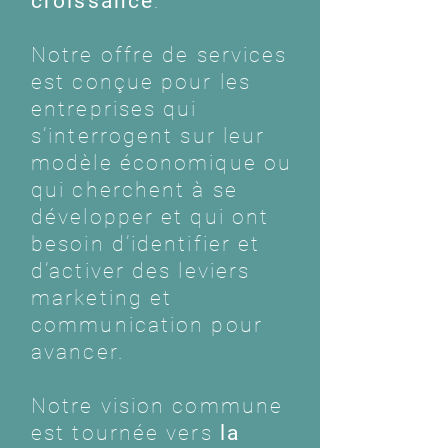
croissance
.
Notre offre de services
est conçue pour les
entreprises qui
s’interrogent sur leur
modèle économique ou
qui cherchent à se
développer et qui ont
besoin d’identifier et
d’activer des leviers
marketing et
communication pour
avancer.
Notre vision commune
est tournée vers
la