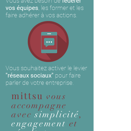
Vous avez besoin de
fédérer
vos équipes
, les former et les
faire adhérer à vos actions.
Vous souhaitez activer le levier
"réseaux sociaux"
pour faire
parler de votre entreprise.
mittsu
vous
accompagne
avec
simplicité
,
engagement
et